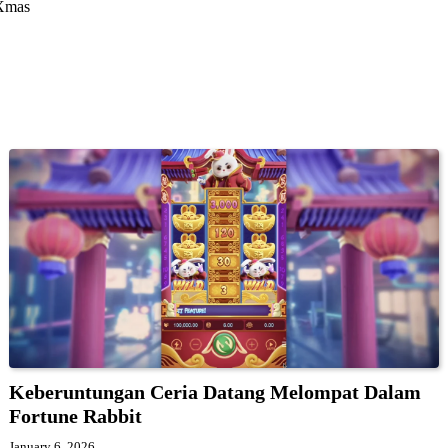
Xmas
Keberuntungan Ceria Datang Melompat Dalam
Fortune Rabbit
January 6, 2026