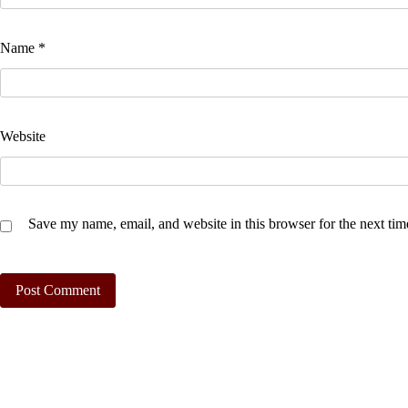
Name
*
Website
Save my name, email, and website in this browser for the next ti