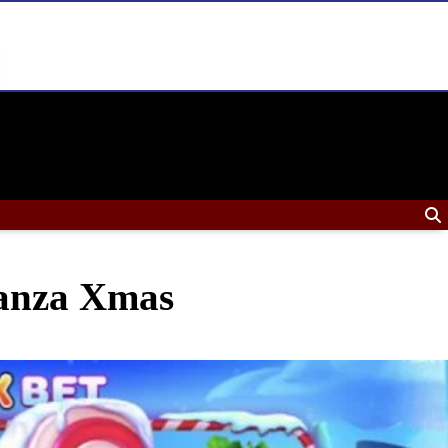
nanza Xmas