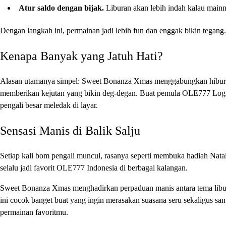
Atur saldo dengan bijak.
Liburan akan lebih indah kalau mainny
Dengan langkah ini, permainan jadi lebih fun dan enggak bikin tegang.
Kenapa Banyak yang Jatuh Hati?
Alasan utamanya simpel: Sweet Bonanza Xmas menggabungkan hiburan v
memberikan kejutan yang bikin deg-degan. Buat pemula OLE777 Login
pengali besar meledak di layar.
Sensasi Manis di Balik Salju
Setiap kali bom pengali muncul, rasanya seperti membuka hadiah Nata
selalu jadi favorit OLE777 Indonesia di berbagai kalangan.
Sweet Bonanza Xmas menghadirkan perpaduan manis antara tema liburan
ini cocok banget buat yang ingin merasakan suasana seru sekaligus s
permainan favoritmu.