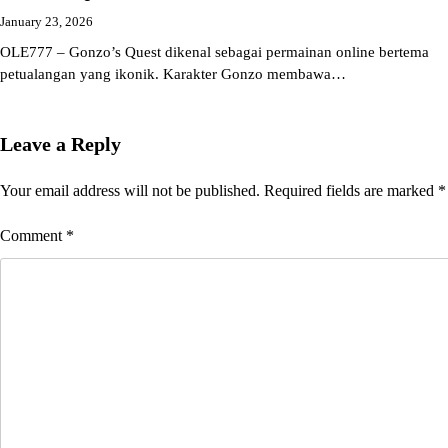
January 23, 2026
OLE777 – Gonzo’s Quest dikenal sebagai permainan online bertema
petualangan yang ikonik. Karakter Gonzo membawa…
Leave a Reply
Your email address will not be published.
Required fields are marked
*
Comment
*