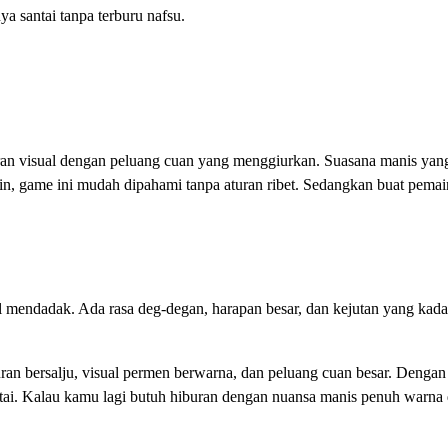
a santai tanpa terburu nafsu.
isual dengan peluang cuan yang menggiurkan. Suasana manis yang dip
, game ini mudah dipahami tanpa aturan ribet. Sedangkan buat pema
l mendadak. Ada rasa deg-degan, harapan besar, dan kejutan yang kad
 bersalju, visual permen berwarna, dan peluang cuan besar. Dengan f
antai. Kalau kamu lagi butuh hiburan dengan nuansa manis penuh warn