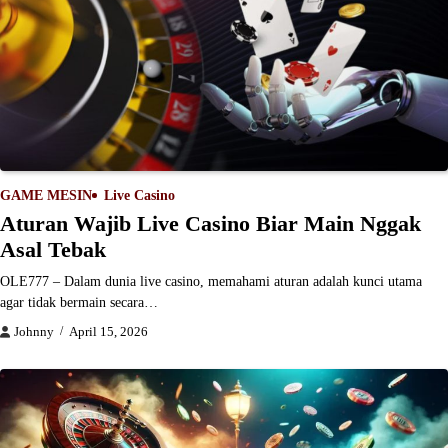
GAME MESIN
Live Casino
Aturan Wajib Live Casino Biar Main Nggak
Asal Tebak
OLE777 – Dalam dunia live casino, memahami aturan adalah kunci utama
agar tidak bermain secara…
Johnny
April 15, 2026