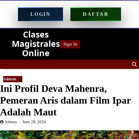
LOGIN
DAFTAR
Clases
Skip
to
Magistrales
Sign In
content
Online
Selebriti
Ini Profil Deva Mahenra,
Pemeran Aris dalam Film Ipar
Adalah Maut
Johnny
June 28, 2024