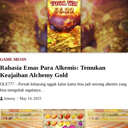
GAME MESIN
Rahasia Emas Para Alkemis: Temukan
Keajaiban Alchemy Gold
OLE777 – Pernah kebayang nggak kalau kamu bisa jadi seorang alkemis yang
bisa mengubah segalanya…
Johnny
May 16, 2025