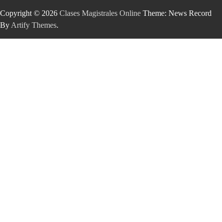
Copyright © 2026
Clases Magistrales Online
Theme: News Record
By
Artify Themes
.