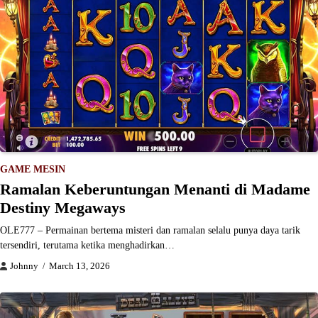
GAME MESIN
Ramalan Keberuntungan Menanti di Madame
Destiny Megaways
OLE777 – Permainan bertema misteri dan ramalan selalu punya daya tarik
tersendiri, terutama ketika menghadirkan…
Johnny
March 13, 2026