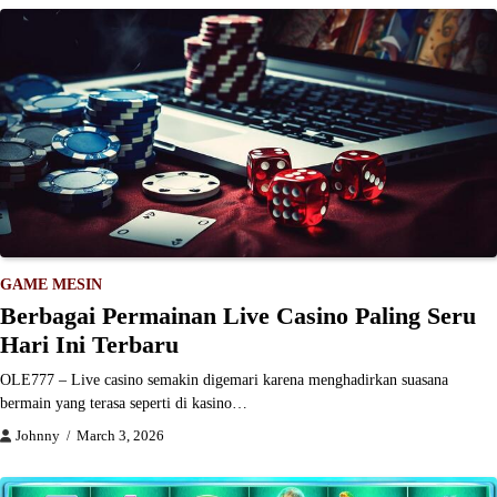
GAME MESIN
Berbagai Permainan Live Casino Paling Seru
Hari Ini Terbaru
OLE777 – Live casino semakin digemari karena menghadirkan suasana
bermain yang terasa seperti di kasino…
Johnny
March 3, 2026